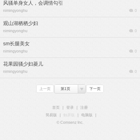
风骚单身女人，会调情勾引
nimingyonghu
0
观山湖栖栖少妇
nimingyonghu
0
sm长腿美女
nimingyonghu
0
花果园骚少妇菱儿
nimingyonghu
0
上一页
第1页
下一页
首页
|
登录
|
注册
简易版
|
触屏版
|
电脑版
|
© Comsenz Inc.