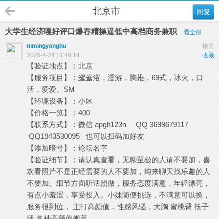
北京市
回复
大学生经济嘎好评口爆吞精操逼低中高档商务兼职
看全部
nimingyonghu
楼主
2025-4-24 11:46:14
收藏
【验证地点】：北京
【服务项目】：
鸳鸯浴，漫游，胸推，69式，冰火，口
活，爱爱、SM
【环境设备】：小区
【价格一览】：400
【联系方式】：微信 apgh123n QQ 3699679117
QQ1943530095 也可以扫码加好友
【添加暗号】：论坛名字
【验证细节】：
请认真查看，无聊至极的人请不要加，喜
欢看照片不是正经需要的人不要加，纯来聊天找乐趣的人
不要加。细节方面听话照做，服务态度满意，年轻漂亮，
有点小羞涩，享受投入。小妹随便挑选，不满意可以换，
服务很到位， 主打高颜值，性感风骚，大胸 蜜桃臀 筷子
腿 各种高颜值嫩菜