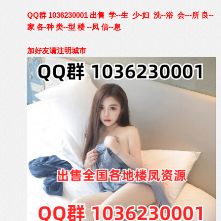
QQ群 1036230001 出售 学--生 少-妇 洗--浴 会---所 良--
家 各-种 类--型 楼 --凤 信--息
加好友请注明城市