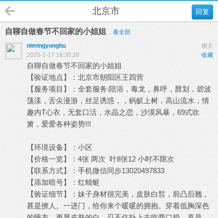
北京市
回复
自聊自做春节不回家的小姐姐
看全部
nimingyonghu
楼主
2025-1-17 18:30:28
收藏
自聊自做春节不回家的小姐姐
【验证地点】：北京市朝阳区王四营
【服务项目】：全套服务:陪浴，毒龙，鼻呼，唇划，碧波
荡漾，舌尖漫游，丝足诱惑，，蚂蚁上树，高山流水，情
趣内T心衣，无套口活，水晶之恋，沙漠风暴，69式吹
箫，爱爱各种姿势!!!
【环境设备】：小区
【价格一览】：4张 两次 叶8张12 小时不限次
【联系方式】：手机微信同步13020497833
【添加暗号】：红蜻蜓
【验证细节】：妹子身材很完美，皮肤白皙，前凸后翘，
甚是撩人。一进门，给你来个暖暖的拥抱。穿着低胸深色
的睡衣，更显皮肤的白。忍不住扑上去吃两口奶，真是