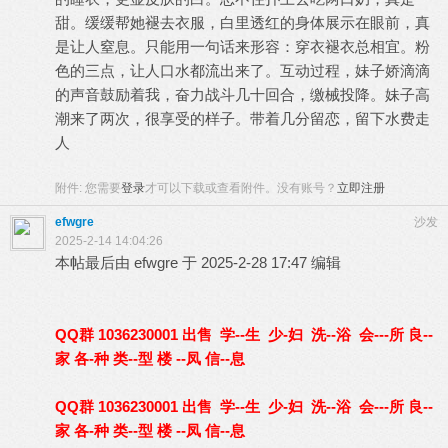
甜。缓缓帮她褪去衣服，白里透红的身体展示在眼前，真
是让人窒息。只能用一句话来形容：穿衣褪衣总相宜。粉
色的三点，让人口水都流出来了。互动过程，妹子娇滴滴
的声音鼓励着我，奋力战斗几十回合，缴械投降。妹子高
潮来了两次，很享受的样子。带着几分留恋，留下水费走
人
附件:
您需要
登录
才可以下载或查看附件。没有账号？
立即注册
efwgre
沙发
2025-2-14 14:04:26
本帖最后由 efwgre 于 2025-2-28 17:47 编辑
QQ群 1036230001 出售 学--生 少-妇 洗--浴 会---所 良--
家 各-种 类--型 楼 --凤 信--息
QQ群 1036230001 出售 学--生 少-妇 洗--浴 会---所 良--
家 各-种 类--型 楼 --凤 信--息