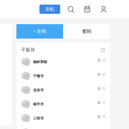
发帖
+ 发帖
签到
子版块
0
/ 0
锡林郭勒
0
/ 0
宁德市
0
/ 0
龙岩市
0
/ 0
南平市
0
/ 0
三明市