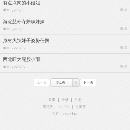
有点点肉的小姐姐
nimingyonghu
0
海淀慈寿寺兼职妹妹
nimingyonghu
0
身材火辣妹子姿势任摆
nimingyonghu
0
西北旺大屁股小雨
nimingyonghu
0
上一页
第1页
下一页
首页
|
登录
|
注册
简易版
|
触屏版
|
电脑版
|
© Comsenz Inc.