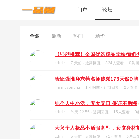
门户
论坛
全部
最新
热门
精华
【强烈推荐】全国优选精品学妹御姐少
admin
7 天前
· 近期回复
334人查看
0条
验证强推拜东莞名师徒弟173天然D胸出
nimingyonghu
1 小时前
· 近期回复
2人查看
纯个人中小活，无大无口 保证不后悔
admin
昨天 22:55
· 近期回复
15人查看
0
大兴个人极品小活服务型，女孩身材
admin
5 天前
· 近期回复
71人查看
0条回