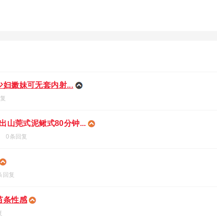
妇嫩妹可无套内射...
回复
山莞式泥鳅式80分钟...
0条回复
条回复
苗条性感
复