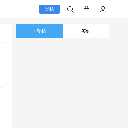
发帖
+ 发帖
签到